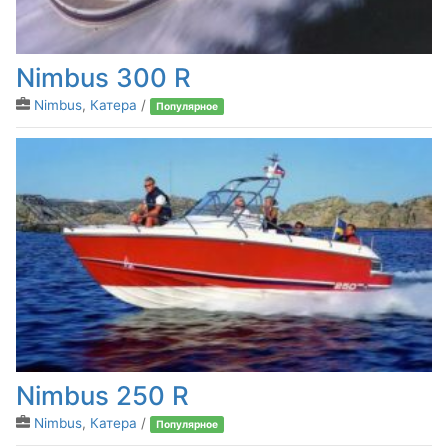
Nimbus 300 R
Nimbus
,
Катера
/
Популярное
Nimbus 250 R
Nimbus
,
Катера
/
Популярное