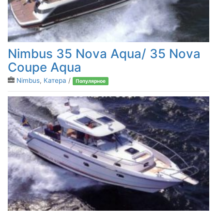
Nimbus 35 Nova Aqua/ 35 Nova
Coupe Aqua
Nimbus
,
Катера
/
Популярное