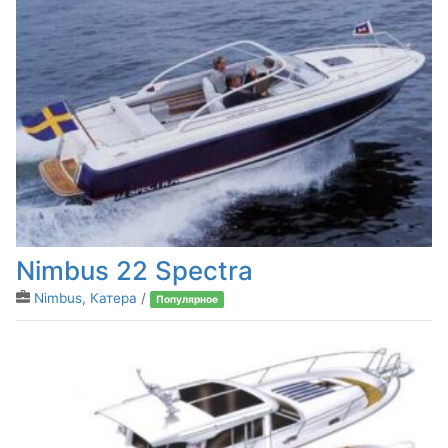
Nimbus 22 Spectra
Nimbus
,
Катера
/
Популярное