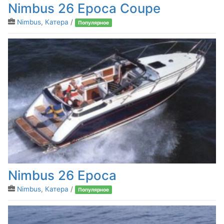
Nimbus 26 Epoca Coupe
Nimbus
,
Катера
/
Популярное
Nimbus 26 Epoca
Nimbus
,
Катера
/
Популярное