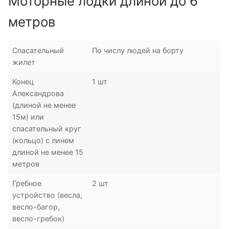
Моторные лодки длиной до 6
метров
Спасательный
По числу людей на борту
жилет
Конец
1 шт
Александрова
(длиной не менее
15м) или
спасательный круг
(кольцо) с линем
длиной не менее 15
метров
Гребное
2 шт
устройство (весла,
весло-багор,
весло-гребок)