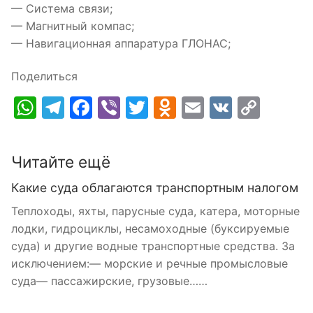
— Система связи;
— Магнитный компас;
— Навигационная аппаратура ГЛОНАС;
Поделиться
WhatsApp
Telegram
Facebook
Viber
Twitter
Odnoklassnik
Email
VK
Cop
Link
Читайте ещё
Какие суда облагаются транспортным налогом
Теплоходы, яхты, парусные суда, катера, моторные
лодки, гидроциклы, несамоходные (буксируемые
суда) и другие водные транспортные средства. За
исключением:— морские и речные промысловые
суда— пассажирские, грузовые……