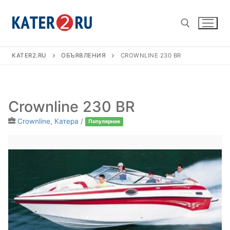
Перейти
к
содержимому
KATER2.RU
ОБЪЯВЛЕНИЯ
CROWNLINE 230 BR
Найти:
Crownline 230 BR
Crownline
,
Катера
/
Популярное