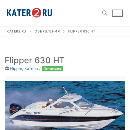
Перейти
к
содержимому
KATER2.RU
ОБЪЯВЛЕНИЯ
FLIPPER 630 HT
Найти:
Flipper 630 HT
Flipper
,
Катера
/
Популярное