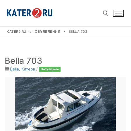
Перейти
к
содержимому
KATER2.RU
ОБЪЯВЛЕНИЯ
BELLA 703
Найти:
Bella 703
Bella
,
Катера
/
Популярное